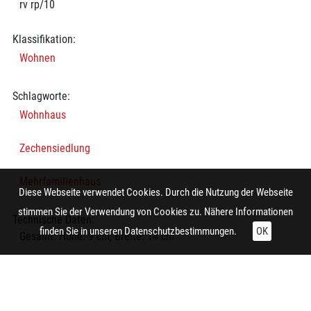
rv rp/10
Klassifikation:
Wohnen
Schlagworte:
Wohnhaus
Zechensiedlung
Mehrfamilienhaus
Diese Webseite verwendet Cookies. Durch die Nutzung der Webseite
stimmen Sie der Verwendung von Cookies zu. Nähere Informationen
Technische Daten:
finden Sie in unseren
Datenschutzbestimmungen.
OK
Gesamt: Höhe: 9 cm; Breite: 14 cm
Herstellung:
Gladbeck (Gladbeck-Brauck)