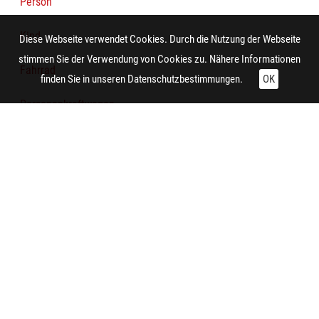
Person
Kind
Diese Webseite verwendet Cookies. Durch die Nutzung der Webseite
stimmen Sie der Verwendung von Cookies zu. Nähere Informationen
Fahrrad
finden Sie in unseren
Datenschutzbestimmungen.
OK
Personenkraftwagen
Technische Daten:
Gesamt: Höhe: 12 cm; Breite: 9 cm
Planung:
Essen (Nordrhein-Westfalen) (Essen-Margarethenhöhe,
Lührmannwald)
Aufnahme:
Essen (Nordrhein-Westfalen) (Essen-Margarethenhöhe,
Lührmannwald)
Auftraggeber/in: