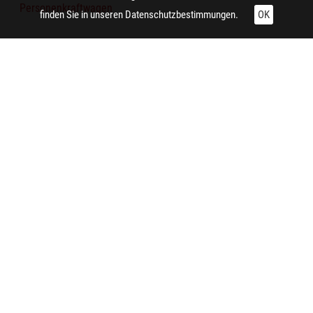
Personenkraftwagen
finden Sie in unseren
Datenschutzbestimmungen.
OK
Technische Daten:
Gesamt: Höhe: 12 cm; Breite: 9 cm
Planung:
Essen (Nordrhein-Westfalen) (Essen-Margarethenhöhe,
Lührmannwald)
Aufnahme:
Essen (Nordrhein-Westfalen) (Essen-Margarethenhöhe,
Lührmannwald)
Auftraggeber/in:
Siedlungsverband Ruhrkohlenbezirk
Bearbeiter/in:
Seidensticker, Wilhelm
Notiz:
Ansicht der Versuchssiedlung "Dach und Fach" mit