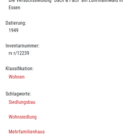
Die Versuchssiedlung "Dach & Fach" am Lührmannwald in
Essen
Datierung:
1949
Inventarnummer:
rv r/12239
Klassifikation:
Wohnen
Schlagworte:
Siedlungsbau
Wohnsiedlung
Mehrfamilienhaus