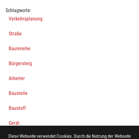
Schlagworte:
Verkehrsplanung
Straße
Baumreihe
Bürgersteig
Arbeiter
Baustelle
Baustoff
Gerät
Diese Webseite verwendet Cookies. Durch die Nutzung der Webseite
Häuserzeile