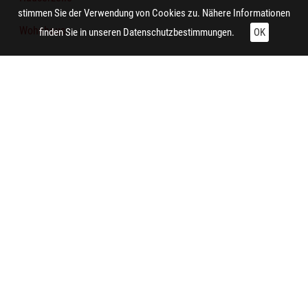
stimmen Sie der Verwendung von Cookies zu. Nähere Informationen
Wohnhaus
finden Sie in unseren
Datenschutzbestimmungen.
OK
Siedlungsteil
Technische Daten:
Gesamt: Höhe: 10 cm; Breite: 8,5 cm
Herstellung:
Essen (Nordrhein-Westfalen)
Auftraggeber/in:
Siedlungsverband Ruhrkohlenbezirk
Hersteller/in (Firma/Fabrikant/Manufaktur):
Siedlungsverband Ruhrkohlenbezirk
Notiz:
Straßenbefestigung mittels Kleinschlagasphalt in einer
Ruhrgebietsstadt um 1926.