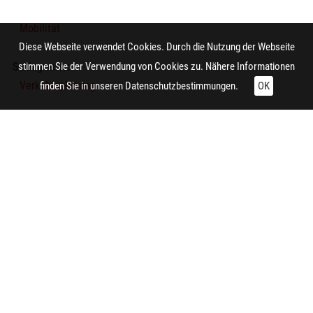
Mobilität
Diese Webseite verwendet Cookies. Durch die Nutzung der Webseite
Schlagworte:
stimmen Sie der Verwendung von Cookies zu. Nähere Informationen
Verkehrsplanung
finden Sie in unseren
Datenschutzbestimmungen.
OK
Thematische Karte
Technische Daten:
Gesamt: Höhe: 8,4 cm; Breite: 9,9 cm
Herstellung:
Essen (Nordrhein-Westfalen)
Hersteller/in (Firma/Fabrikant/Manufaktur):
Siedlungsverband Ruhrkohlenbezirk