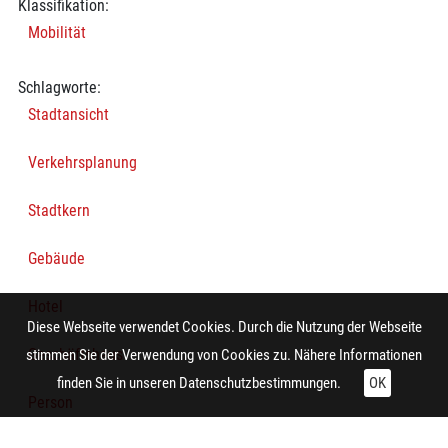
Klassifikation:
Mobilität
Schlagworte:
Stadtansicht
Verkehrsplanung
Stadtkern
Gebäude
Hotel
Diese Webseite verwendet Cookies. Durch die Nutzung der Webseite
Geschäftshaus
stimmen Sie der Verwendung von Cookies zu. Nähere Informationen
finden Sie in unseren
Datenschutzbestimmungen.
OK
Person