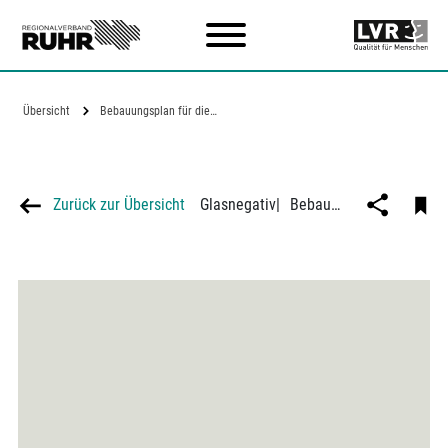
Zum Hauptinhalt
Übersicht
Bebauungsplan für die…
Zurück zur Übersicht
Glasnegativ
|
Bebauungsplan für die Bergarbeitersiedlung "Essen" der Zeche Hagenbeck in Essen-Altendorf, Architekt Theodor Suhnel