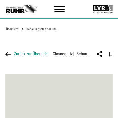
Zum Hauptinhalt
Übersicht
Bebauungsplan der Bergmannssiedlung Mont…
Zurück zur Übersicht
Glasnegativ
|
Bebauungsplan der Bergmannssiedlung Mont Cenis an der Mont-Cenis-Straße in Herne-Sodingen, Architekt Georg Metzendorf