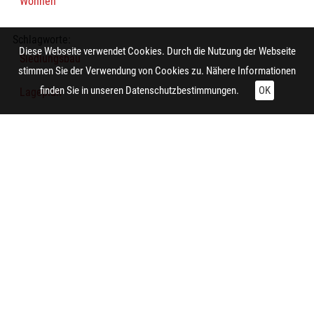
Wohnen
Schlagworte:
Diese Webseite verwendet Cookies. Durch die Nutzung der Webseite
Siedlungsbau
stimmen Sie der Verwendung von Cookies zu. Nähere Informationen
finden Sie in unseren
Datenschutzbestimmungen.
OK
Lageplan
Arbeitersiedlung
Technische Daten:
Gesamt: Höhe: 11,9 cm; Breite: 8,9 cm
Herstellung:
Essen (Nordrhein-Westfalen)
Hersteller/in (Firma/Fabrikant/Manufaktur):
Metzendorf, Georg