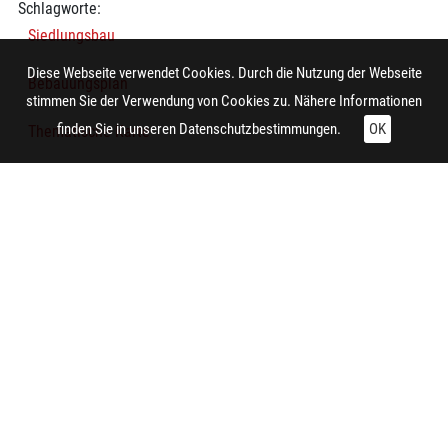
Schlagworte:
Siedlungsbau
Diese Webseite verwendet Cookies. Durch die Nutzung der Webseite
Bebauungsplan
stimmen Sie der Verwendung von Cookies zu. Nähere Informationen
finden Sie in unseren
Datenschutzbestimmungen.
OK
Thematische Karte
Wohnsiedlung
Technische Daten:
Gesamt: Höhe: 9,9 cm; Breite: 8,4 cm
Herstellung:
Essen (Nordrhein-Westfalen)
Hersteller/in (Firma/Fabrikant/Manufaktur):
Stadtplanungsamt Essen