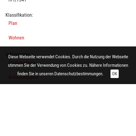
Klassifikation:
Plan
Wohnen
Schlagworte:
Diese Webseite verwendet Cookies. Durch die Nutzung der Webseite
Siedlungsbau
stimmen Sie der Verwendung von Cookies zu. Nähere Informationen
finden Sie in unseren
Datenschutzbestimmungen.
OK
Bebauungsplan
Thematische Karte
Wohnsiedlung
Technische Daten:
Gesamt: Höhe: 9,9 cm; Breite: 8,4 cm