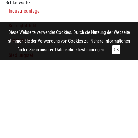
Schlagworte:
Industrieanlage
Schrägluftbild
Diese Webseite verwendet Cookies. Durch die Nutzung der Webseite
Hüttenwerk
stimmen Sie der Verwendung von Cookies zu. Nähere Informationen
finden Sie in unseren
Datenschutzbestimmungen.
OK
Siedlungsteil
Wohnhaus
Technische Daten:
Gesamt: Höhe: 9,9 cm; Breite: 8,4 cm
Aufnahme:
Duisburg (Duisburg-Hamborn)
Fotograf/in:
Cekade