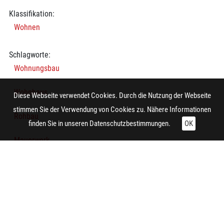
Klassifikation:
Wohnen
Schlagworte:
Wohnungsbau
Wohnhaus
Diese Webseite verwendet Cookies. Durch die Nutzung der Webseite
stimmen Sie der Verwendung von Cookies zu. Nähere Informationen
Rohbau
finden Sie in unseren
Datenschutzbestimmungen.
OK
Mauerwerk
Arbeiter
Baustoff
Agrarlandschaft