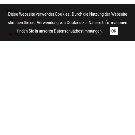
Schlagworte:
Diese Webseite verwendet Cookies. Durch die Nutzung der Webseite
Wohnungsbau
stimmen Sie der Verwendung von Cookies zu. Nähere Informationen
finden Sie in unseren
Datenschutzbestimmungen.
OK
Architektur
Wohnhaus
Baustelle
Dachstuhl
Technische Daten:
Gesamt: Höhe: 9,9 cm; Breite: 8,4 cm
Zitieren und Nachnutzen