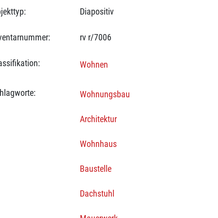
jekttyp:
Diapositiv
ventarnummer:
rv r/7006
assifikation:
Wohnen
hlagworte:
Wohnungsbau
Architektur
Wohnhaus
Baustelle
Dachstuhl