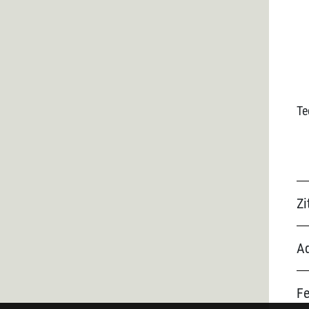
Te
Zi
Ad
F