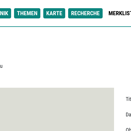
NIK
THEMEN
KARTE
RECHERCHE
MERKLIS
au
Tit
Da
Ob