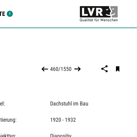
TE
460/1550
el:
Dachstuhl im Bau
tierung:
1920 - 1932
jekttyp:
Diapositiv