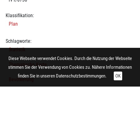
Klassifikation:
Plan
Schlagworte:
Statistik
Diese Webseite verwendet Cookies. Durch die Nutzung der Webseite
Thematische Karte
stimmen Sie der Verwendung von Cookies zu. Nähere Informationen
finden Sie in unseren
Datenschutzbestimmungen.
OK
Bevölkerung
Flüchtling
Bevölkerung
Technische Daten:
Gesamt: Höhe: 9,9 cm; Breite: 8,4 cm