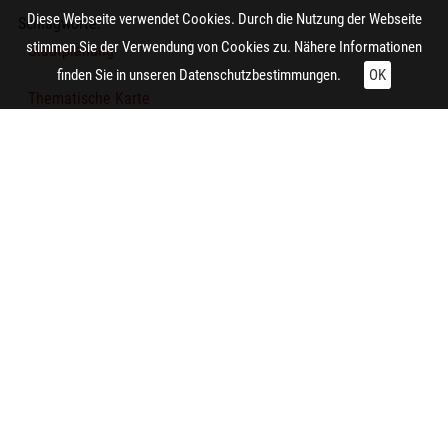
Diese Webseite verwendet Cookies. Durch die Nutzung der Webseite
Schlagworte:
stimmen Sie der Verwendung von Cookies zu. Nähere Informationen
Stadtplanung
finden Sie in unseren
Datenschutzbestimmungen.
OK
Thematische Karte
Technische Daten:
Gesamt: Höhe: 12 cm; Breite: 9 cm
Herstellung:
Essen (Nordrhein-Westfalen)
Hersteller/in (Firma/Fabrikant/Manufaktur):
Siedlungsverband Ruhrkohlenbezirk
Zitieren und Nachnutzen