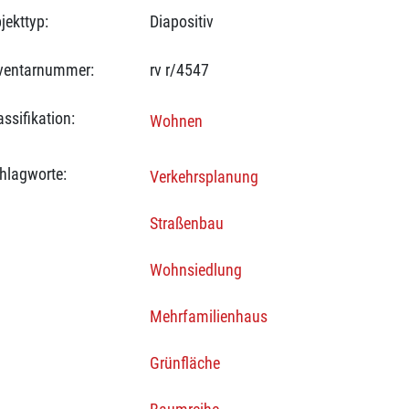
jekttyp:
Diapositiv
ventarnummer:
rv r/4547
assifikation:
Wohnen
hlagworte:
Verkehrsplanung
Straßenbau
Wohnsiedlung
Mehrfamilienhaus
Grünfläche