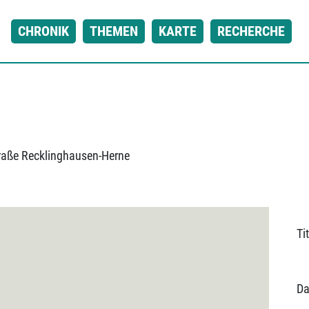
CHRONIK
THEMEN
KARTE
RECHERCHE
raße Recklinghausen-Herne
Tit
Da