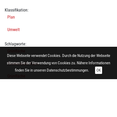
Klassifikation:
Plan
Umwelt
Schlagworte:
Grünfläche
Diese Webseite verwendet Cookies. Durch die Nutzung der Webseite
stimmen Sie der Verwendung von Cookies zu. Nähere Informationen
Thematische Karte
finden Sie in unseren
Datenschutzbestimmungen.
OK
Grünfläche
Technische Daten:
Gesamt: Höhe: 8,4 cm; Breite: 9,9 cm
Herstellung:
Essen (Nordrhein-Westfalen)