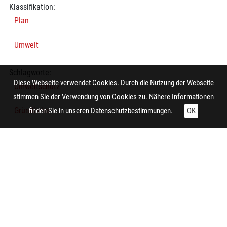
Klassifikation:
Plan
Umwelt
Schlagworte:
Diese Webseite verwendet Cookies. Durch die Nutzung der Webseite
Umweltschutz
stimmen Sie der Verwendung von Cookies zu. Nähere Informationen
Grünfläche
finden Sie in unseren
Datenschutzbestimmungen.
OK
Thematische Karte
Grünfläche
Technische Daten:
Gesamt: Höhe: 8,4 cm; Breite: 9,9 cm
Herstellung: