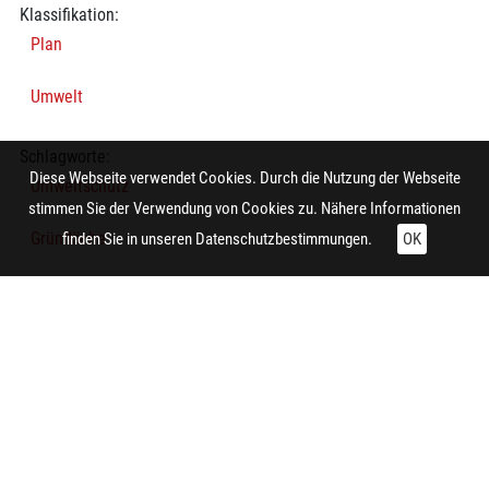
Klassifikation:
Plan
Umwelt
Schlagworte:
Diese Webseite verwendet Cookies. Durch die Nutzung der Webseite
Umweltschutz
stimmen Sie der Verwendung von Cookies zu. Nähere Informationen
Grünfläche
finden Sie in unseren
Datenschutzbestimmungen.
OK
Thematische Karte
Grünfläche
Technische Daten:
Gesamt: Höhe: 8,4 cm; Breite: 9,9 cm
Herstellung: