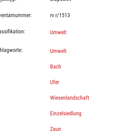
ventarnummer:
rv r/1513
assifikation:
Umwelt
hlagworte:
Umwelt
Bach
Ufer
Wiesenlandschaft
Einzelsiedlung
Zaun