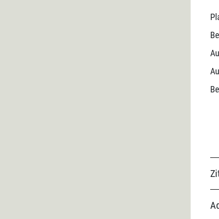
Pl
Be
Au
Au
Be
Zi
Ad