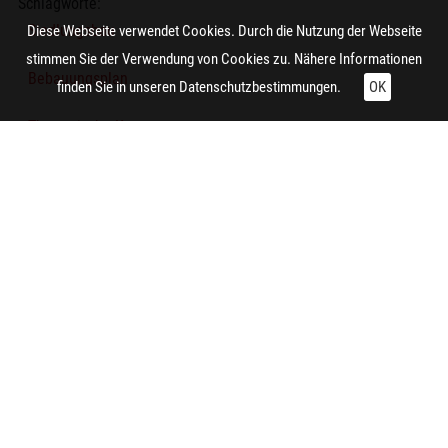
Schlagworte:
Siedlungsbau
Diese Webseite verwendet Cookies. Durch die Nutzung der Webseite
stimmen Sie der Verwendung von Cookies zu. Nähere Informationen
Bebauungsplan
finden Sie in unseren
Datenschutzbestimmungen.
OK
Thematische Karte
Wohnsiedlung
Technische Daten:
Gesamt: Höhe: 8,4 cm; Breite: 9,9 cm
Herstellung:
Essen (Nordrhein-Westfalen)
Zitieren und Nachnutzen