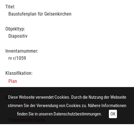
Titel:
Baustufenplan für Gelsenkirchen
Objekttyp:
Diapositiv
Inventarnummer:
rv r/1059
Klassifikation:
Plan
Diese Webseite verwendet Cookies. Durch die Nutzung der Webseite
Schlagworte:
Stadtplanung
stimmen Sie der Verwendung von Cookies zu. Nähere Informationen
finden Sie in unseren
Datenschutzbestimmungen.
OK
Thematische Karte