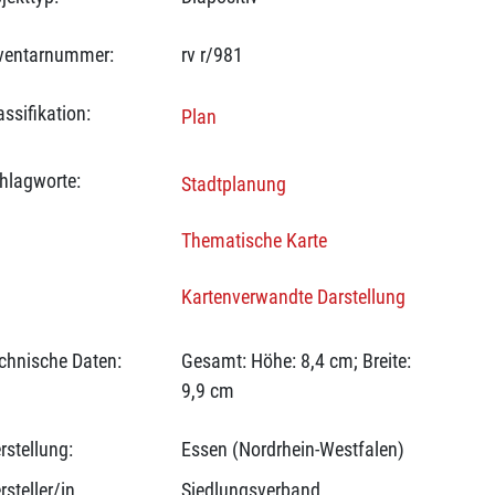
ventarnummer:
rv r/981
assifikation:
Plan
hlagworte:
Stadtplanung
Thematische Karte
Kartenverwandte Darstellung
chnische Daten:
Gesamt: Höhe: 8,4 cm; Breite:
9,9 cm
rstellung:
Essen (Nordrhein-Westfalen)
rsteller/in
Siedlungsverband