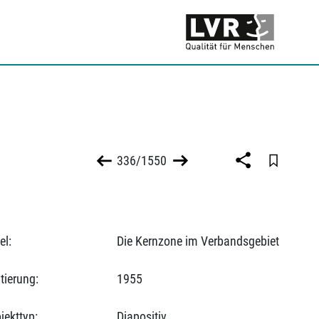
336/1550
el:
Die Kernzone im Verbandsgebiet
tierung:
1955
jekttyp:
Diapositiv