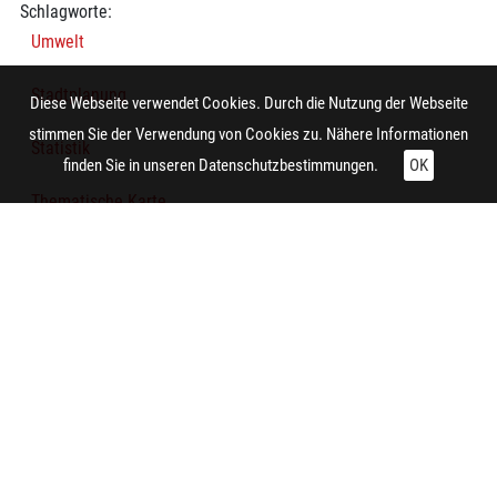
Schlagworte:
Umwelt
Stadtplanung
Diese Webseite verwendet Cookies. Durch die Nutzung der Webseite
stimmen Sie der Verwendung von Cookies zu. Nähere Informationen
Statistik
finden Sie in unseren
Datenschutzbestimmungen.
OK
Thematische Karte
Diagramm
Kartenverwandte Darstellung
Bevölkerung
Technische Daten:
Gesamt: Höhe: 8,4 cm; Breite: 9,9 cm