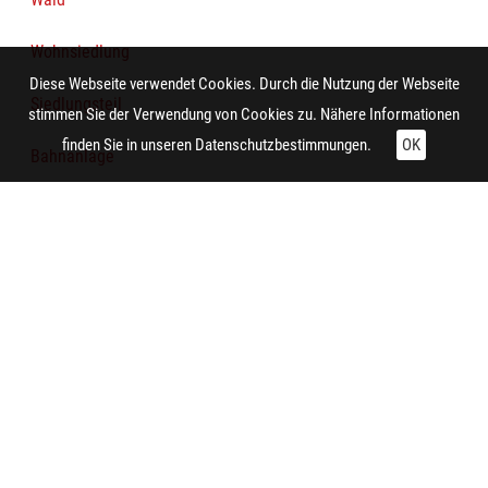
Wohnsiedlung
Diese Webseite verwendet Cookies. Durch die Nutzung der Webseite
Siedlungsteil
stimmen Sie der Verwendung von Cookies zu. Nähere Informationen
finden Sie in unseren
Datenschutzbestimmungen.
OK
Bahnanlage
Agrarlandschaft
Gewässer
Technische Daten:
Gesamt: Höhe: 8,5 cm; Breite: 8,5 cm
Aufnahme:
Oberhausen (Nordrhein-Westfalen) (Oberhausen-Osterfeld)
Auftraggeber/in: