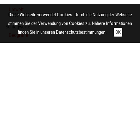
Umwelt
Diese Webseite verwendet Cookies. Durch die Nutzung der Webseite
stimmen Sie der Verwendung von Cookies zu. Nähere Informationen
Schlagworte:
finden Sie in unseren
Datenschutzbestimmungen.
OK
Geografie
Umwelt
Kartenverwandte Darstellung
Thematische Karte
Technische Daten:
Gesamt: Höhe: 8,4 cm; Breite: 9,9 cm
Zitieren und Nachnutzen