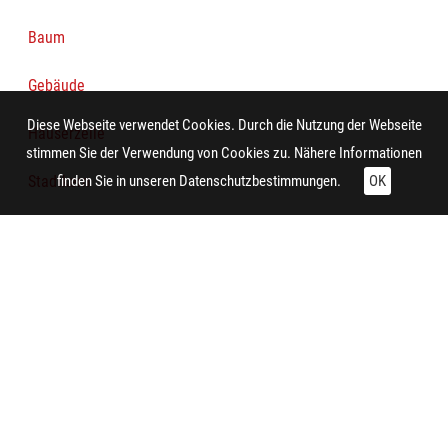
Baum
Gebäude
Diese Webseite verwendet Cookies. Durch die Nutzung der Webseite
Häuserzeile
stimmen Sie der Verwendung von Cookies zu. Nähere Informationen
Stadtkern
finden Sie in unseren
Datenschutzbestimmungen.
OK
Kirchengebäude
Industriegebäude
Technische Daten:
Gesamt: Höhe: 8,4 cm; Breite: 9,9 cm
Planung:
Essen (Nordrhein-Westfalen) (Essen-Stadtkern, Lindenallee)