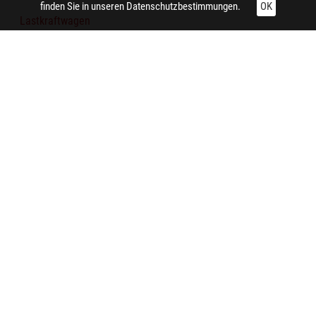
finden Sie in unseren
Datenschutzbestimmungen.
OK
Lastkraftwagen
Baum
Technische Daten:
Gesamt: Höhe: 8,4 cm; Breite: 9,9 cm
Aufnahme:
Essen (Nordrhein-Westfalen) (Essen-Südviertel, Huyssenallee)
Auftraggeber/in:
Siedlungsverband Ruhrkohlenbezirk
Notiz:
Die "Volkshilfe Versicherung" ist in der "Aachen-Münchener
Versicherung" aufgegangen. Das repräsentative Gebäude an
der Huyssenallee gegenüber dem Essener Saalbau wird heute
von der Mercator-Gesellschaft genutzt.