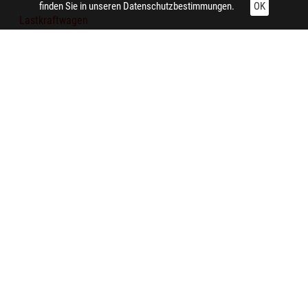
finden Sie in unseren
Datenschutzbestimmungen.
OK
Lastkraftwagen
Baum
Technische Daten:
Gesamt: Höhe: 8,4 cm; Breite: 9,9 cm
Aufnahme:
Essen (Nordrhein-Westfalen) (Essen-Südviertel, Huyssenallee)
Auftraggeber/in:
Siedlungsverband Ruhrkohlenbezirk
Notiz:
Die "Volkshilfe Versicherung" ist in der "Aachen-Münchener
Versicherung" aufgegangen. Das repräsentative Gebäude an
der Huyssenallee gegenüber dem Essener Saalbau wird heute
von der Mercator-Gesellschaft genutzt.