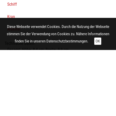
Schiff
Kran
Diese Webseite verwendet Cookies. Durch die Nutzung der Webseite
Arbeiter
stimmen Sie der Verwendung von Cookies zu. Nähere Informationen
finden Sie in unseren
Datenschutzbestimmungen.
OK
Technische Daten:
Gesamt: Höhe: 8,4 cm; Breite: 9,9 cm
Aufnahme:
Duisburg (Duisburg-Hochfeld)
Notiz:
Hafen der am "Hochfelder Eck" gelegenen "Vulkan Hütte" in
Duisburg. Die Vulkan-Hütte war ein Hochofenwerk mit wenig
Betriebsglück. 1931 stillgelegt, wurde es 1938 noch einmal in
Betrieb genommen und nach dem Zweiten Weltkrieg komplett
demontiert.