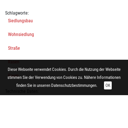
Schlagworte:
Siedlungsbau
Wohnsiedlung
Straße
Rasen
Diese Webseite verwendet Cookies. Durch die Nutzung der Webseite
Baum
stimmen Sie der Verwendung von Cookies zu. Nähere Informationen
finden Sie in unseren
Datenschutzbestimmungen.
OK
Technische Daten:
Gesamt: Höhe: 8,4 cm; Breite: 9,9 cm
Aufnahme:
Duisburg (Duisburg-Walsum)