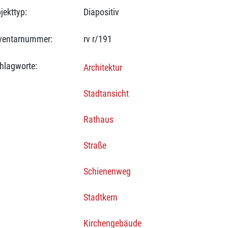
jekttyp:
Diapositiv
ventarnummer:
rv r/191
hlagworte:
Architektur
Stadtansicht
Rathaus
Straße
Schienenweg
Stadtkern
Kirchengebäude