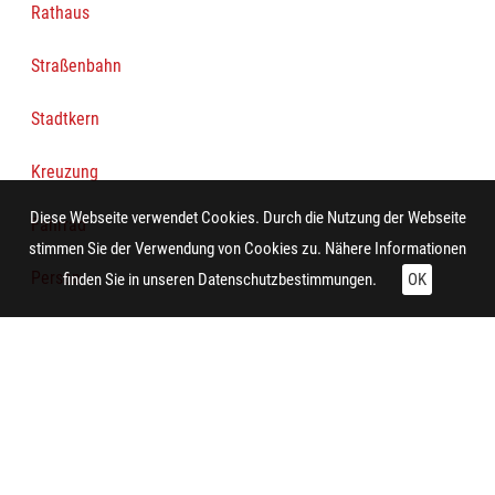
Rathaus
Straßenbahn
Stadtkern
Kreuzung
Diese Webseite verwendet Cookies. Durch die Nutzung der Webseite
Fahrrad
stimmen Sie der Verwendung von Cookies zu. Nähere Informationen
Person
finden Sie in unseren
Datenschutzbestimmungen.
OK
Bürgersteig
Personenkraftwagen
Lastkraftwagen
Stellwerk