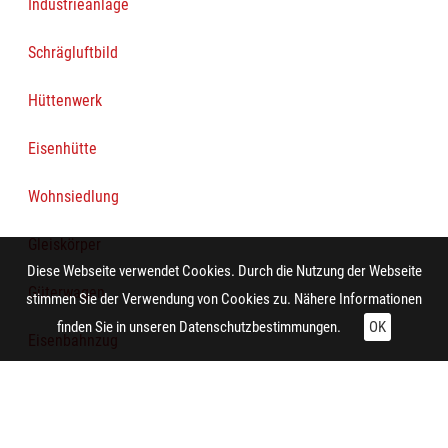
Industrieanlage
Schrägluftbild
Hüttenwerk
Eisenhütte
Wohnsiedlung
Gleiskörper
Diese Webseite verwendet Cookies. Durch die Nutzung der Webseite
Güterwagen
stimmen Sie der Verwendung von Cookies zu. Nähere Informationen
finden Sie in unseren
Datenschutzbestimmungen.
OK
Eisenbahnzug
Technische Daten:
Gesamt: Höhe: 8,4 cm; Breite: 9,9 cm