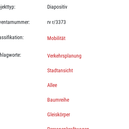
jekttyp:
Diapositiv
ventarnummer:
rv r/3373
assifikation:
Mobilität
hlagworte:
Verkehrsplanung
Stadtansicht
Allee
Baumreihe
Gleiskörper