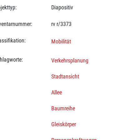
jekttyp:
Diapositiv
ventarnummer:
rv r/3373
assifikation:
Mobilität
hlagworte:
Verkehrsplanung
Stadtansicht
Allee
Baumreihe
Gleiskörper