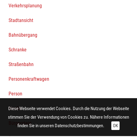
Verkehrsplanung
Stadtansicht
Bahnübergang
Schranke
Straßenbahn
Personenkraftwagen
Person
Straße
Diese Webseite verwendet Cookies. Durch die Nutzung der Webseite
stimmen Sie der Verwendung von Cookies zu. Nähere Informationen
Bürgersteig
finden Sie in unseren
Datenschutzbestimmungen.
OK