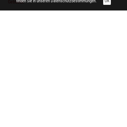
finden Sie in unseren
Datenschutzbestimmungen.
OK
Gebäude
Bürgersteig
Person
Personenkraftwagen
Technische Daten:
Gesamt: Höhe: 8,4 cm; Breite: 9,9 cm
Aufnahme:
Dortmund (Dortmund-Mitte, Kampstraße)
Notiz:
Dokumentation zum Bau des Reinoldihauses in Dortmund.
Kampstraße/ Brückstraße mit Blick von der Reinoldikirche.
Das untere Bild zeigt den vorherigen Zustand.