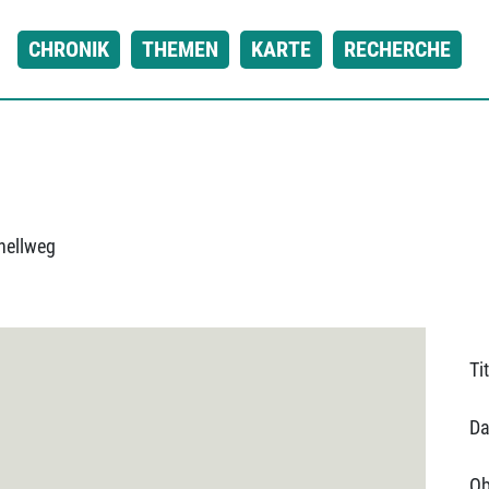
CHRONIK
THEMEN
KARTE
RECHERCHE
nellweg
Tit
Da
Ob