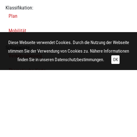
Klassifikation:
Plan
Mobilität
Diese Webseite verwendet Cookies. Durch die Nutzung der Webseite
Schlagworte:
stimmen Sie der Verwendung von Cookies zu. Nähere Informationen
Verkehrsplanung
finden Sie in unseren
Datenschutzbestimmungen.
OK
Thematische Karte
Verkehrsplanung
Technische Daten:
Gesamt: Höhe: 8,4 cm; Breite: 9,9 cm
Herstellung:
Essen (Nordrhein-Westfalen)