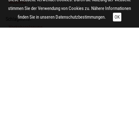
Mobilität
stimmen Sie der Verwendung von Cookies zu. Nähere Informationen
finden Sie in unseren
Datenschutzbestimmungen.
OK
Schlagworte:
Verkehrsplanung
Thematische Karte
Verkehrsplanung
Technische Daten:
Gesamt: Höhe: 8,4 cm; Breite: 9,9 cm
Zitieren und Nachnutzen
Administrative Angaben